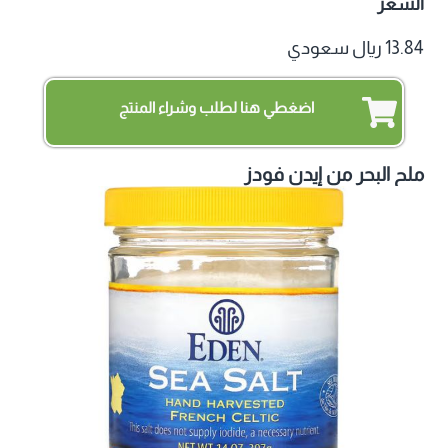
السعر
13.84 ريال سعودي
اضغطي هنا لطلب وشراء المنتج
ملح البحر من إيدن فودز