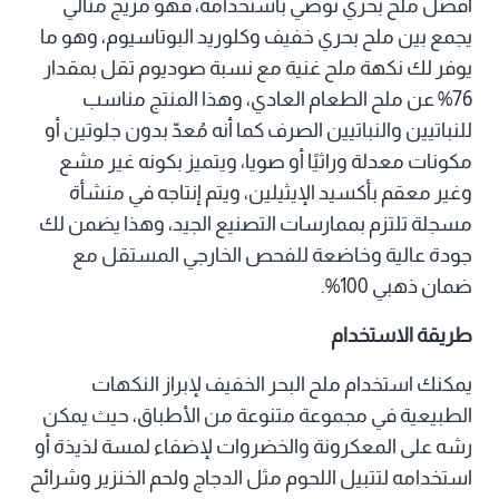
افضل ملح بحري نوصي باستخدامه، فهو مزيج مثالي
يجمع بين ملح بحري خفيف وكلوريد البوتاسيوم، وهو ما
يوفر لك نكهة ملح غنية مع نسبة صوديوم تقل بمقدار
76% عن ملح الطعام العادي، وهذا المنتج مناسب
للنباتيين والنباتيين الصرف كما أنه مُعدّ بدون جلوتين أو
مكونات معدلة وراثيًا أو صويا، ويتميز بكونه غير مشع
وغير معقم بأكسيد الإيثيلين، ويتم إنتاجه في منشأة
مسجلة تلتزم بممارسات التصنيع الجيد، وهذا يضمن لك
جودة عالية وخاضعة للفحص الخارجي المستقل مع
ضمان ذهبي 100%.
طريقة الاستخدام
يمكنك استخدام ملح البحر الخفيف لإبراز النكهات
الطبيعية في مجموعة متنوعة من الأطباق، حيث يمكن
رشه على المعكرونة والخضروات لإضفاء لمسة لذيذة أو
استخدامه لتتبيل اللحوم مثل الدجاج ولحم الخنزير وشرائح