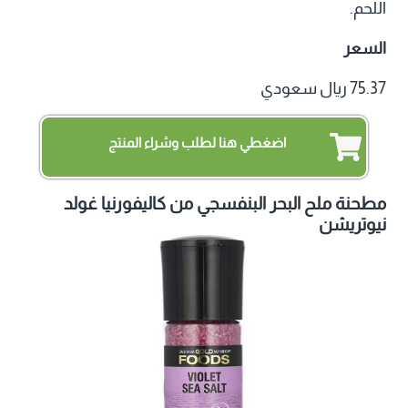
اللحم.
السعر
75.37 ريال سعودي
اضغطي هنا لطلب وشراء المنتج
مطحنة ملح البحر البنفسجي من كاليفورنيا غولد
نيوتريشن