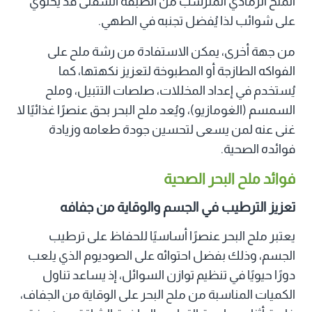
الملح الرمادي المترسب من الطبقة السفلى قد يحتوي
على شوائب لذا يُفضل تجنبه في الطهي.
من جهة أخرى، يمكن الاستفادة من رشة ملح على
الفواكه الطازجة أو المطبوخة لتعزيز نكهتها، كما
يُستخدم في إعداد المخللات، صلصات التتبيل، وملح
السمسم (الغومازيو)، ويُعد ملح البحر بحق عنصرًا غذائيًا لا
غنى عنه لمن يسعى لتحسين جودة طعامه وزيادة
فوائده الصحية.
فوائد ملح البحر الصحية
تعزيز الترطيب في الجسم والوقاية من جفافه
يعتبر ملح البحر عنصرًا أساسيًا للحفاظ على ترطيب
الجسم، وذلك بفضل احتوائه على الصوديوم الذي يلعب
دورًا حيويًا في تنظيم توازن السوائل، إذ يساعد تناول
الكميات المناسبة من ملح البحر على الوقاية من الجفاف،