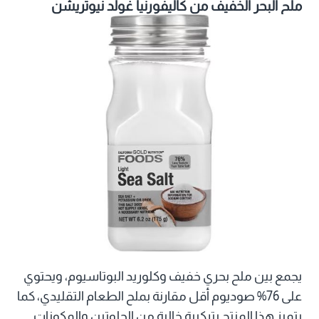
ملح البحر الخفيف من كاليفورنيا غولد نيوتريشن
يجمع بين ملح بحري خفيف وكلوريد البوتاسيوم، ويحتوي
على 76% صوديوم أقل مقارنة بملح الطعام التقليدي، كما
يتميز هذا المنتج بتركيبة خالية من الجلوتين والمكونات