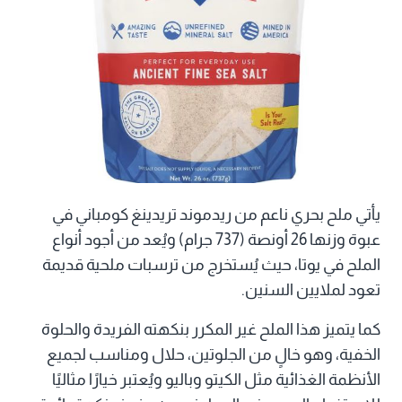
يأتي ملح بحري ناعم من ريدموند تريدينغ كومباني في
عبوة وزنها 26 أونصة (737 جرام) ويُعد من أجود أنواع
الملح في يوتا، حيث يُستخرج من ترسبات ملحية قديمة
تعود لملايين السنين.
كما يتميز هذا الملح غير المكرر بنكهته الفريدة والحلوة
الخفية، وهو خالٍ من الجلوتين، حلال ومناسب لجميع
الأنظمة الغذائية مثل الكيتو وباليو ويُعتبر خيارًا مثاليًا