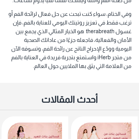
من صحة الفم واللثة ويمنحك نفسًا نقيًا يدوم لساعات.
وفي الختام، سواء كنت تبحث عن حل فعال لرائحة الفم أو
ترغب فقط في تعزيز روتينك اليومي للعناية بالفم، فإن
غسول therabreath هو الخيار المثالي الذي يجمع بين
الأمان والفعالية، فاجعله جزءًا من عاداتك الصحية
اليومية وودّع الإحراج الناتج عن رائحة الفم، وتسوقه الآن
من متجر iHerb واستمتع بتجربة فريدة في العناية بالفم
من العلامة التي يثق بها الملايين حول العالم.
أحدث المقالات