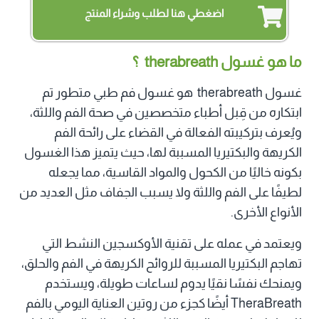
اضغطي هنا لطلب وشراء المنتج
ما هو غسول therabreath ؟
غسول therabreath هو غسول فم طبي متطور تم
ابتكاره من قِبل أطباء متخصصين في صحة الفم واللثة،
ويُعرف بتركيبته الفعالة في القضاء على رائحة الفم
الكريهة والبكتيريا المسببة لها، حيث يتميز هذا الغسول
بكونه خاليًا من الكحول والمواد القاسية، مما يجعله
لطيفًا على الفم واللثة ولا يسبب الجفاف مثل العديد من
الأنواع الأخرى.
ويعتمد في عمله على تقنية الأوكسجين النشط التي
تهاجم البكتيريا المسببة للروائح الكريهة في الفم والحلق،
ويمنحك نفسًا نقيًا يدوم لساعات طويلة، ويستخدم
TheraBreath أيضًا كجزء من روتين العناية اليومي بالفم