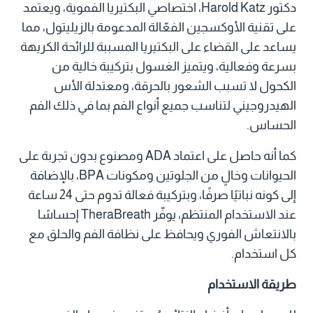
دكتور Harold Katz، اختصاصي البكتيريا الفموية، ويعتمد
على تقنية الأوكسجين الفعّالة المدعومة بالزيليتول، مما
يساعد على القضاء على البكتيريا المسببة للرائحة الكريهة
بسرعة وفعالية، ويتميز الغسول بتركيبة خالية من
الكحول لا تسبب الشعور بالحرقة، ومعتدلة الأس
الهيدروجيني لتناسب جميع أنواع الفم بما في ذلك الفم
الحساس.
كما أنه حاصل على اعتماد ADA ومصنوع بدون تجربة على
الحيوانات وخالٍ من الجلوتين ومكونات BPA، بالإضافة
إلى كونه نباتيًا صرفًا، وبتركيبة فعالة تدوم حتى 24 ساعة
عند الاستخدام المنتظم، يوفّر TheraBreath إحساسًا
بالانتعاش الفوري ويحافظ على نظافة الفم والحلق مع
كل استخدام.
طريقة الاستخدام