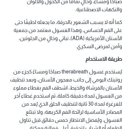
صباحًا ومساءً، وخالٍ تمامًا من الكحول والألوان
والنكهات الاصطناعية.
كما أنه لا يسبب الشعور بالحرقة، ما يجعله لطيفًا حتى
على الفم الحساس، وهذا الغسول معتمد من جمعية
الأسنان الأمريكية (ADA)، نباتي وخالٍ من الجلوتين،
وآمن لمرضى السكري.
طريقة الاستخدام
يُستخدم غسول therabreath صباحًا ومساءً كجزء من
روتينك اليومي إلى جانب معجون الأسنان، وبعد تنظيف
الأسنان بالفرشاة والخيط، اشطف الفم بغطاء مملوء
من الغسول لمدة دقيقة كاملة، ثم استخدم غطاء آخر
للغرغرة لمدة 30 ثانية لتنظيف الحلق الذي يُعد من
المصادر الأساسية لرائحة الفم الكريهة، ولا تبتلع
الغسول، ويُفضل الانتظار خمس دقائق قبل تناول
الطعام أو الشراب لتحقيق أعلى فعالية ممكنة.