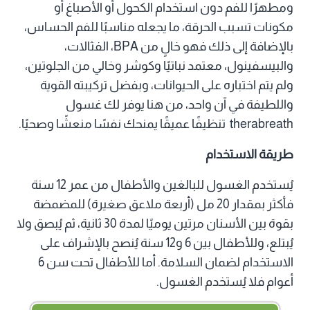
ومطهرًا للفم دون استخدام الكحول أو الأصباغ أو
مكونات تسبب الحرقة، ما يجعله مناسبًا للفم الحساس،
بالإضافة إلى ذلك فهو خالٍ من BPA، الفثالات،
والبيسفينول، معتمد نباتيًا وكوشر وخالي من الجلوتين،
ولم يتم اختباره على الحيوانات، وبفضل تركيبته القوية
واللطيفة في آن واحد، من هنا يوفر لك غسول
therabreath تنظيفًا عميقًا يمنحك نفسًا منعشًا وصحيًا.
طريقة الاستخدام
يُستخدم الغسول للبالغين والأطفال من عمر 12 سنة
فأكثر بمقدار 20 مل (أربعة ملاعق صغيرة) للمضمضة
بقوة بين الأسنان مرتين يوميًا لمدة 30 ثانية، ثم يُبصق ولا
يُبتلع، وللأطفال بين 6 و12 سنة يُنصح بالإشراف على
الاستخدام لضمان السلامة. أما للأطفال تحت سن 6
أعوام فلا يُستخدم الغسول.