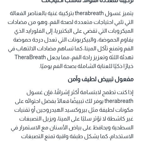
تركيبة متعددة الفوائد تناسب احتياجاتك
يتميز غسول therabreath بتركيبة غنية بالعناصر الفعالة
التي تلبي احتياجات متعددة لصحة الفم، وهو من مضادات
الميكروبات التي تقضي على البكتيريا، إلى الفلورايد الذي
يقاوم الحموضة، والبيكربونات التي تعدل درجة حموضة
الفم وتمنع تآكل المينا، كما تساهم مضادات الالتهاب في
تهدئة اللثة وتعزيز راحة الفم، مما يجعل TheraBreath
خيارًا ذكيًا للعناية الشاملة بصحة الفم يوميًا.
مفعول تبييض لطيف وآمن
إذا كنت تطمح لابتسامة أكثر إشراقًا، فإن غسول
therabreath يوفر لك تبييضًا فعالًا بفضل احتوائه على
مكونات لطيفة مثل بيروكسيد الهيدروجين أو تقنيات
غير كاشطة لا تؤثر سلبًا على المينا، ويزيل التصبغات
السطحية ويحافظ على بياض الأسنان مع الاستمرار في
الاستخدام، كما يشكل طبقة واقية تمنع التصبغات