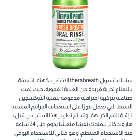
يمنحك غسول therabreath الاخضر بنكهته الخفيفة
بالنعناع تجربة فريدة من العناية الفموية، حيث تمت
صناعته بتركيبة احترافية مدعومة بتقنية الأوكسجين
النشط التي تعمل فورًا على استهداف الجراثيم المسببة
لرائحة الفم الكريهة، وقد تم تطوير هذا المنتج من قبل د.
هارولد كاتز ليمنحك نفسًا منعشًا يدوم حتى 24 ساعة
عند الاستخدام المنتظم، وهو مثالي للاستخدام اليومي