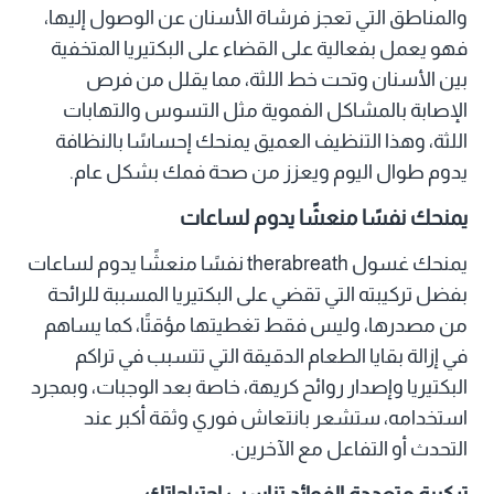
والمناطق التي تعجز فرشاة الأسنان عن الوصول إليها،
فهو يعمل بفعالية على القضاء على البكتيريا المتخفية
بين الأسنان وتحت خط اللثة، مما يقلل من فرص
الإصابة بالمشاكل الفموية مثل التسوس والتهابات
اللثة، وهذا التنظيف العميق يمنحك إحساسًا بالنظافة
يدوم طوال اليوم ويعزز من صحة فمك بشكل عام.
يمنحك
نفسًا منعشًا يدوم لساعات
يمنحك غسول therabreath نفسًا منعشًا يدوم لساعات
بفضل تركيبته التي تقضي على البكتيريا المسببة للرائحة
من مصدرها، وليس فقط تغطيتها مؤقتًا، كما يساهم
في إزالة بقايا الطعام الدقيقة التي تتسبب في تراكم
البكتيريا وإصدار روائح كريهة، خاصة بعد الوجبات، وبمجرد
استخدامه، ستشعر بانتعاش فوري وثقة أكبر عند
التحدث أو التفاعل مع الآخرين.