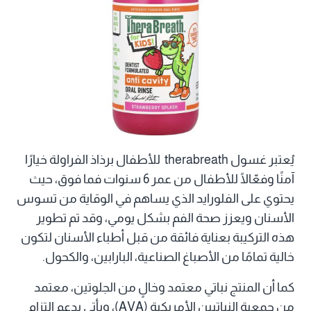
يُعتبر غسول therabreath للأطفال برذاذ الفراولة خيارًا
آمنًا وفعّالًا للأطفال من عمر 6 سنوات فما فوق، حيث
يحتوي على الفلورايد الذي يساهم في الوقاية من تسوس
الأسنان ويعزز صحة الفم بشكل يومي، وقد تم تطوير
هذه التركيبة بعناية فائقة من قبل أطباء الأسنان لتكون
خالية تمامًا من الأصباغ الصناعية، البارابين، والكحول.
كما أن المنتج نباتي معتمد وخالٍ من الجلوتين، معتمد
من جمعية النباتيين الأمريكية (AVA)، ويأتي بدعم التزام