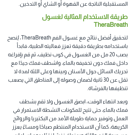
المستقبلية الناتجة عن القهوة أو الشاي أو التدخين.
طريقة الاستخدام المثالية لغسول
TheraBreath
لتحقيق أفضل نتائج مع غسول الفم TheraBreath، يُنصح
باستخدامه بطريقة دقيقة تعزز فعاليته الطبية، فابدأ
بصب 20 مل من الغسول في كوب نظيف، ثم قم بإفراغه
داخل فمك دون تخفيفه بالماء، واشطف فمك جيدًا مع
تحريك السائل حول الأسنان وبينها وعلى اللثة لمدة لا
تقل عن 30 ثانية لضمان وصوله إلى المناطق التي يصعب
تنظيفها بالفرشاة.
وبعد انتهاء الوقت، ابصق الغسول ولا تقم بشطف
فمك بالماء، حتى تتيح للمكونات النشطة الاستمرار في
العمل وتوفير حماية طويلة الأمد من البكتيريا والروائح
الكريهة، كما أن الاستخدام المنتظم صباحًا ومساءً يعزز