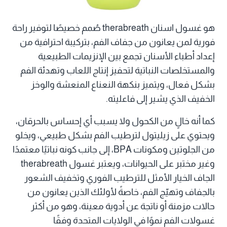
هو غسول اسنان therabreath صُمم خصيصًا لتوفير راحة
فورية لمن يعانون من جفاف الفم، بتركيبة احترافية من
إعداد أطباء الأسنان تجمع بين الإنزيمات الطبيعية
والمستخلصات النباتية لتحفيز إنتاج اللعاب وتهدئة الفم
بشكل فعال، ويتميز بنكهة النعناع المنعشة والوخز
الخفيف الذي يشير إلى فاعليته.
كما أنه خالٍ من الكحول ولا يسبب أي إحساس بالحرقان،
ويحتوي على زيليتول لترطيب الفم بشكل طبيعي، ويخلو
من الجلوتين ومكونات BPA، إلى جانب كونه نباتيًا معتمدًا
وغير مختبر على الحيوانات، ويعتبر غسول therabreath
الجاف الخيار الأمثل للترطيب الفوري وتخفيف الشعور
بالجفاف وتهيّج الفم، خاصةً لأولئك الذين يعانون من
حالات مزمنة أو ناتجة عن أدوية معينة، وهو من أكثر
غسولات الفم نموًا في الولايات المتحدة وفقًا