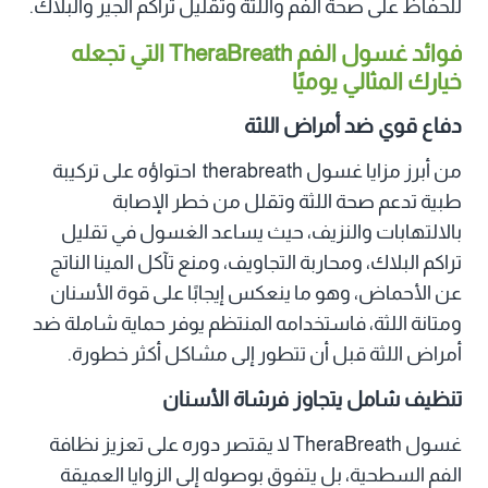
للحفاظ على صحة الفم واللثة وتقليل تراكم الجير والبلاك.
فوائد غسول الفم TheraBreath التي تجعله
خيارك المثالي يوميًا
دفاع قوي ضد أمراض اللثة
من أبرز مزايا غسول therabreath احتواؤه على تركيبة
طبية تدعم صحة اللثة وتقلل من خطر الإصابة
بالالتهابات والنزيف، حيث يساعد الغسول في تقليل
تراكم البلاك، ومحاربة التجاويف، ومنع تآكل المينا الناتج
عن الأحماض، وهو ما ينعكس إيجابًا على قوة الأسنان
ومتانة اللثة، فاستخدامه المنتظم يوفر حماية شاملة ضد
أمراض اللثة قبل أن تتطور إلى مشاكل أكثر خطورة.
تنظيف شامل يتجاوز فرشاة الأسنان
غسول TheraBreath لا يقتصر دوره على تعزيز نظافة
الفم السطحية، بل يتفوق بوصوله إلى الزوايا العميقة