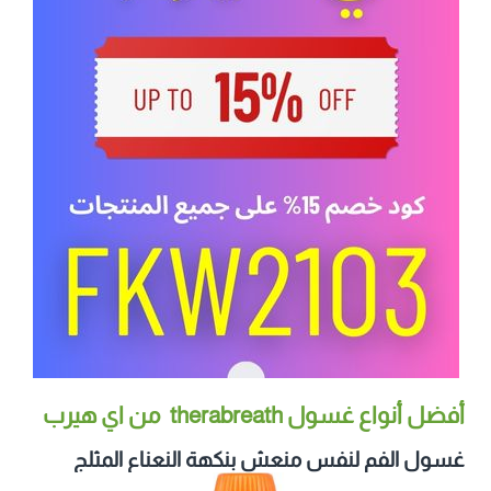
أفضل أنواع غسول therabreath من اي هيرب
غسول الفم لنفس منعش بنكهة النعناع المثلج