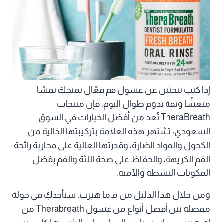
إذا كنتِ تبحثين عن غسول فم فعّال يمنحك نفسًا
منعشًا وثقة تدوم طوال اليوم، فإن منتجات
TheraBreath تُعد من أفضل الخيارات في السوق
السعودي، تشتهر هذه العلامة بتركيبتها الخالية من
الكحول والمواد الضارة، وقدرتها العالية على محاربة رائحة
الفم الكريهة، والحفاظ على صحة اللثة والفم بفضل
المكونات النشطة والآمنة.
ومن خلال هذا الدليل من ماما هيرب، سنأخذكِ في جولة
مفصلة بين أفضل أنواع من غسول Therabreath من