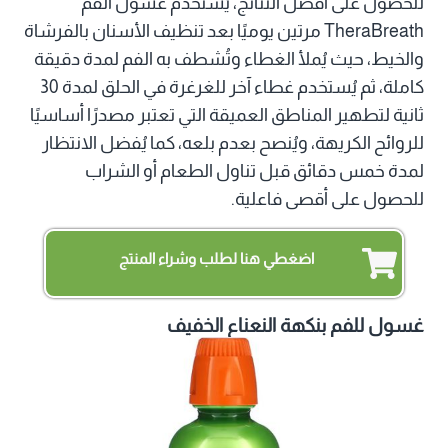
للحصول على أفضل النتائج، يُستخدم غسول الفم
TheraBreath مرتين يوميًا بعد تنظيف الأسنان بالفرشاة
والخيط، حيث يُملأ الغطاء وتُشطف به الفم لمدة دقيقة
كاملة، ثم يُستخدم غطاء آخر للغرغرة في الحلق لمدة 30
ثانية لتطهير المناطق العميقة التي تعتبر مصدرًا أساسيًا
للروائح الكريهة، ويُنصح بعدم بلعه، كما يُفضل الانتظار
لمدة خمس دقائق قبل تناول الطعام أو الشراب
للحصول على أقصى فاعلية.
اضغطي هنا لطلب وشراء المنتج
غسول للفم بنكهة النعناع الخفيف