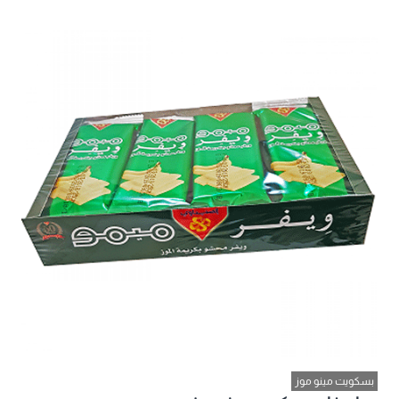
بسكويت مينو موز