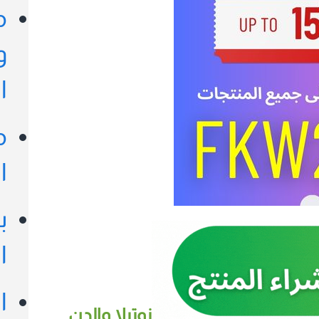
م
و
ا
م
ا
ب
ا
ا
نوتيلا والدن