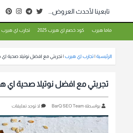
تابعينا لأحدث العروض...
ماما هيرب
كود خصم اي هيرب 2025
تجارب اي هيرب
الرئيسية
|
تجارب اي هيرب
|
تجربتي مع افضل نوتيلا صحية اي 
تجربتي مع افضل نوتيلا صحية اي ه
كاتب
على
بواسطة BarQ SEO Team
لا توجد تعليقات
المقالة
تجربتي
مع
افضل
نوتيلا