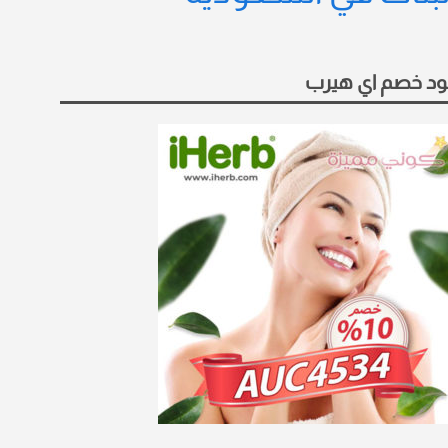
د خصم اي هيرب