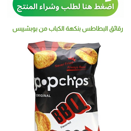
رقائق البطاطس بنكهة الكباب من بوبشيبس