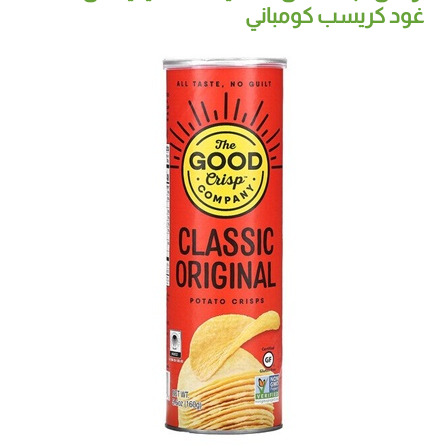
غود كريسب كومباني