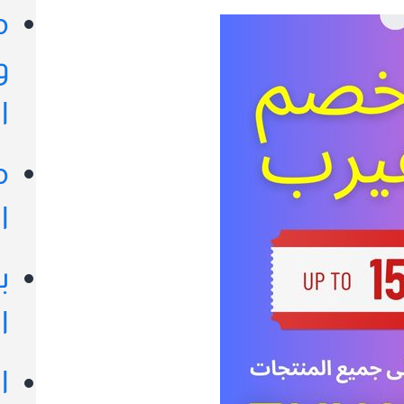
م
و
ا
م
ا
ب
ا
ا