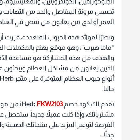
الجلوكوزامين، الكوندرويتين، والمغنيسيوم، 
تحسين مرونة المفاصل والحد من التهابات و
العمر أو لدى من يعانون من نقص في العناصر
ونظرًا لفوائد هذه الحبوب المتعددة، قررت 
“ماما هيرب”، وهو موقع يهتم بالمكملات ال
والهدف من هذه المشاركة هو مساعدة الآخرين
الذين يعانون من مشاكل العظام ويبحثون 
حاليا.
نقدم لك كود خصم iHerb
FKW2103
الفرصة لتوفير المزيد على منتجاتك الصحية وا
جداً! …