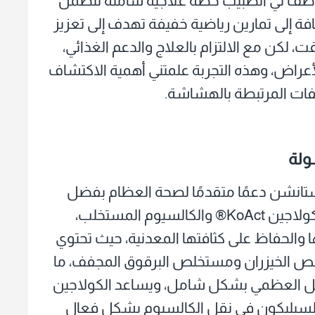
 وصف لي الطبيب خطة علاجية شاملة تتضمن
ثل الكالسيوم وفيتامين D، بالإضافة إلى تمارين رياضية خفيفة تهدف إلى تعزيز
 لكن مع الالتزام بالعلاج والدعم الغذائي،
الأعراض، وهذه التجربة علمتني أهمية الاكتشاف
عفات المرتبطة بالهشاشة.
انشن دعمًا متقدمًا لصحة العظام بفضل
مزيج فريد حاصل على براءة اختراع يجمع بين كولاجين KoAct® والكالسيوم المستخلب،
 والحفاظ على كثافتها المعدنية، حيث تحتوي
خلص الخيزران ومستخلص البرقوق المجفف، ما
كل العظمي بشكل شامل، ويساعد الكولاجين
لسيليكون في نقل الكالسيوم بشكل فعال