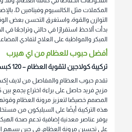
الفحوصات انخفاضًا في كثافة العظام، وقد
المكملات م
التوازن والقوة، واستغرق التحسن بعض الوقت،
بدأت ألاحظ استقرارًا في حالتي وتراجعًا في 
المبكر والمواظبة على العلاج لتفادي المضا
أفضل حبوب للعظام من اي هيرب
تركيبة كولاجين لتقوية العظام – 120 كبسولة
تقدم حبوب العظام والمفاصل من لايف إكست
المصمم خصيصًا لتعزيز مرونة العظام وقوتها
هذه التركيبة أيضًا على السيليكون من مست
يوفر عناصر معدنية إضافية تدعم صحة الهي
على تحسين مرونة العظام، في حين يسهم ا