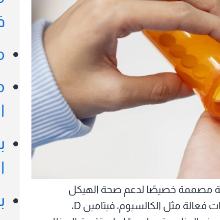
صل
ف
ا
مها
م
م
ا
ب
ا
ة مصممة خصيصًا لدعم صحة الهيكل
ب
العظمي والمفاصل، وتحتوي عادةً على مكونات فعالة مثل الكالسيوم، فيتامين D،