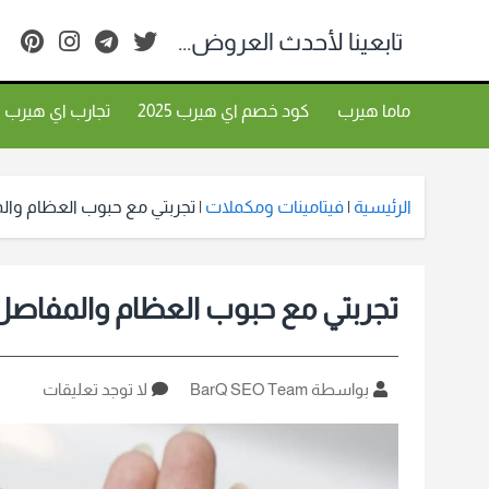
تابعينا لأحدث العروض...
ماما هيرب
كود خصم اي هيرب 2025
تجارب اي هيرب
الرئيسية
|
فيتامينات ومكملات
|
تجربتي مع حبوب العظام وال
تجربتي مع حبوب العظام والمفاصل 
كاتب
على
بواسطة BarQ SEO Team
لا توجد تعليقات
المقالة
تجربتي
مع
حبوب
العظام