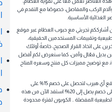
ج
وهذه العناصر تعمل معًا على تقوية العظام،
آلام الركب والمفاصل، خصوصًا مع التقدم في
ا
 الغذائية الأساسية.
أن أشارككم تجربتي مع حبوب العظام عبر موقع
ا
طبيعية وتقييمات المستخدمين الحقيقية،
خ
 على اتخاذ القرار الصحيح، خاصةً أولئك
عن بديل فعّال وآمن، كما سنعرض لكم أفضل
ا
أنواع حبوب العظام المتوفرة على متجر iHerb، مع توضيح مميزات كل منتج وسعره المتاح
ا
من موقع أي هيرب لتحصل على خصم 15% على
د
مشترياتك، وإذا كنت عميلاً جديداً، ستحصل على خصم يصل إلى 20%! استفد الآن من هذه
لطبيعية المفضلة .. الكوبون لفترة محدودة
ه