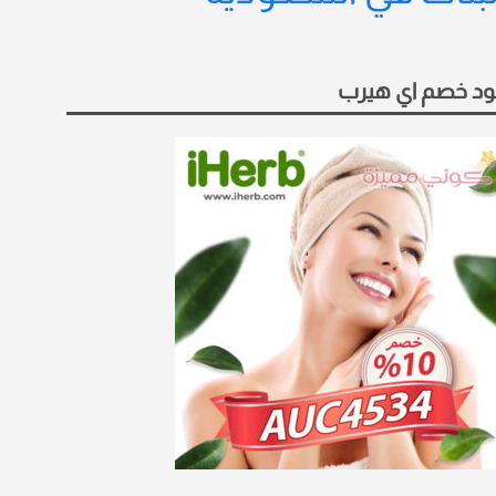
د خصم اي هيرب