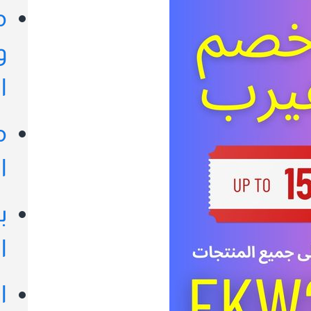
م
و
ا
م
ا
ب
ا
ا