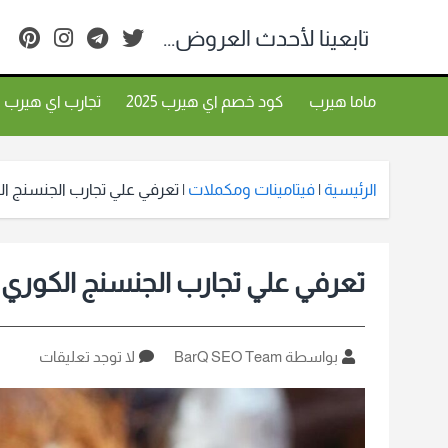
تابعينا لأحدث العروض...
ماما هيرب
كود خصم اي هيرب 2025
تجارب اي هيرب
الرئيسية
|
فيتامينات ومكملات
|
تعرفي علي تجارب الجنسنج ا
تعرفي علي تجارب الجنسنج الكوري 
كاتب
على
بواسطة BarQ SEO Team
لا توجد تعليقات
المقالة
تعرفي
علي
تجارب
الجنسن