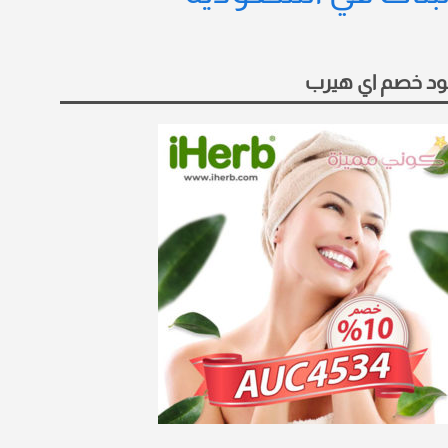
د خصم اي هيرب