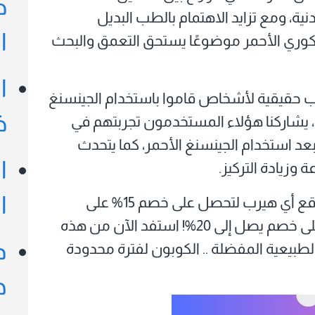
ج
نية، ومع تزايد الاهتمام بالطب البديل
ا
الكوري الأحمر موضوعًا يستحق التعمق والبحث
ا
ب حقيقية لأشخاص قاموا باستخدام الجينسنغ
خ
، يشاركنا هؤلاء المستخدمون تجربتهم في
بعد استخدام الجينسنغ الأحمر، كما يتحدث
ا
 وزيادة التركيز.
ا
من موقع أي هيرب لتحصل على خصم 15% على
مشترياتك، وإذا كنت عميلاً جديداً، ستحصل على خصم يصل إلى 20%! استفد الآن من هذه
د
لطبيعية المفضلة .. الكوبون لفترة محدودة
ه