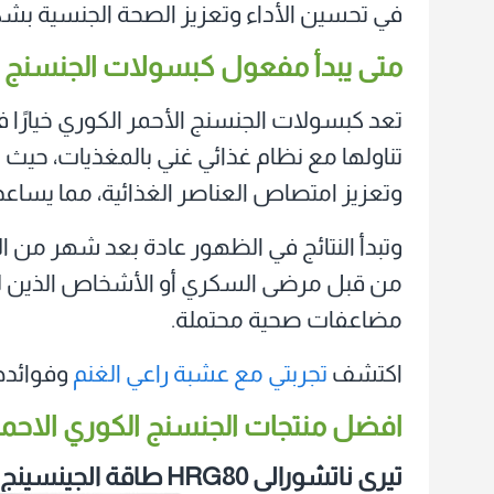
في تحسين الأداء وتعزيز الصحة الجنسية بش
متى يبدأ مفعول كبسولات الجنسنج 
تعد كبسولات الجنسنج الأحمر الكوري خيارًا فع
تناولها مع نظام غذائي غني بالمغذيات، حي
وتعزيز امتصاص العناصر الغذائية، مما يساع
وتبدأ النتائج في الظهور عادة بعد شهر من ا
من قبل مرضى السكري أو الأشخاص الذين لدي
مضاعفات صحية محتملة.
اكتشف
تجربتي مع عشبة راعي الغنم
وفوائده
افضل منتجات الجنسنج الكوري الاحم
تيري ناتشورالي‏ HRG80 طاقة الجينسينج الأحمر