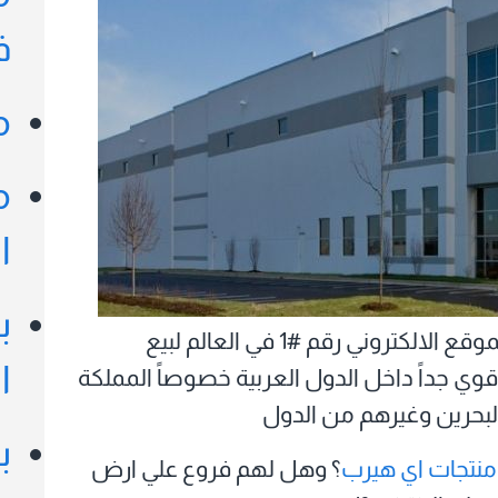
ف
م
م
ا
ب
العالمي وتألق ليصبح الموقع الالكتروني رقم #1 في العالم لبيع
ا
وي جداً داخل الدول العربية خصوصاً المملكة
البحرين وغيرهم من الدول
ب
منتجات اي هيرب
؟ وهل لهم فروع علي ارض