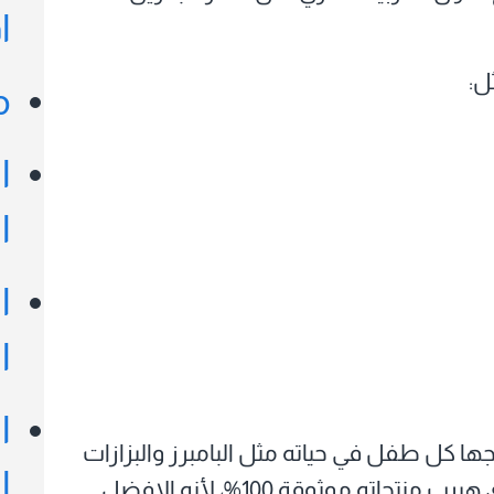
ا
ل:
م
ا
ا
ا
ا
ا
ها كل طفل في حياته مثل البامبرز والبزازات
ا
وما الي ذلك، ولكن تأكدي عزيزتي ان موقع اي هيرب منتجاته موثوقة 100%، لأنه الافضل