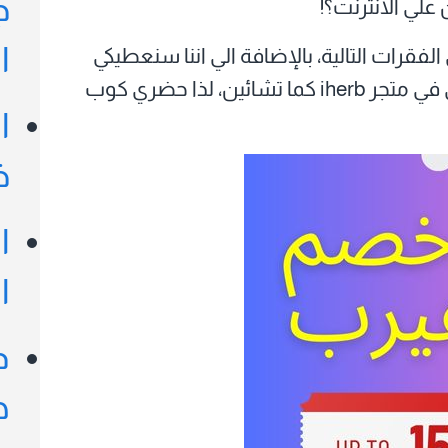
ج
علي الانترنت؟!
ا
قرات التالية، بالإضافة الي اننا سنعطيكي
خصومات وعروض اكثر من مذهلة لتتسوقي في متجر iherb كما تشائين، لذا حضري كوب
ا
خ
ا
ا
د
ه