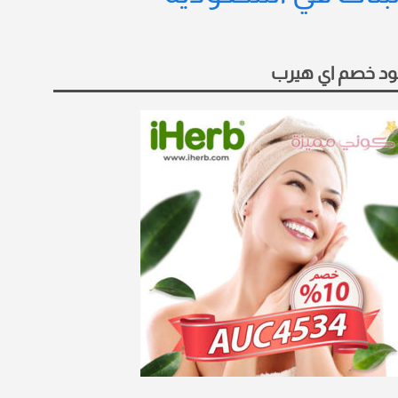
د خصم اي هيرب