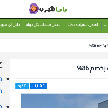
ماما
هيرب
افضل منتجات 2025
افضل منتجات كل دولة
دليل اي هير
خصم 86%
م
خصم 86%
د
شارك
غرد
ط
م