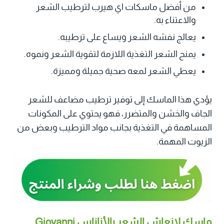
من أفضل ماسكات اي هيرب لترطيب الشعر
والاعتناء به.
يعالج نفشه الشعر ويساع على ترطيبه.
يمنح الشعر التغذية اللازمة لتقوية الشعر ونموه.
يعطي الشعر لمعه صحية جميلة ومميزة.
يؤدي هذا الماسك إلى توفير ترطيب مضاعف للشعر
الجاف والخشن والمتضرر، فهو يحتوي على المكونات
المساهمة في التغذية بجانب مواد الترطيب وبعض من
الزيوت المهمة.
ماسك لإنعاش الشعر بالأناناس Giovanni‏,