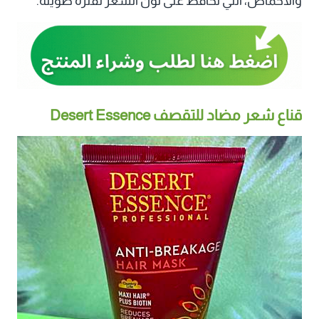
والأحماض، التي تحافظ على لون الشعر لفترة طويلة.
قناع شعر مضاد للتقصف Desert Essence‏