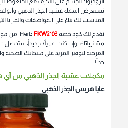
الروديولا الجسم على التكيف مع الضغوط اليوم
نستعرض اسماء عشبة الجذر الذهبي وأنواعها، 
المناسب لك بناءً على المواصفات والمزايا ال
نقدم لك كود خصم iHerb
FKW2103
الفرصة لتوفير المزيد على منتجاتك الصحية وا
جداً! …
مكملات عشبة الجذر الذهبي من آي هي
غايا هربس الجذر الذهبي