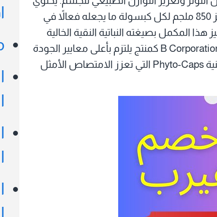
التوتر وتعزيز التوازن الطبيعي للجسم. يحتوي
ا
على مستخلص عشبي نقي عالي الجودة بتركيز 850 ملجم لكل كبسولة ما يجعله فعالاً في
هذا المكمل بصيغته النباتية النقية الخالية
م
من الجلوتين والصويا، إلى جانب اعتماده من B Corporation كمنتج يلتزم بأعلى معايير الجودة
والاستدامة، كما تأتي الكبسولات السائلة بتقنية Phyto-Caps التي تعزز الامتصاص الأمثل
ا
ا
ا
ا
ا
ا