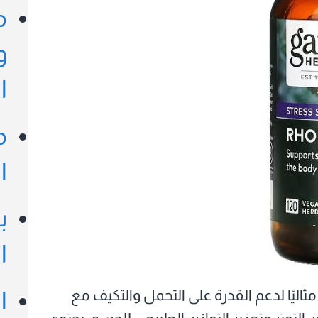
م
و
ا
م
ا
ب
ا
ثاليًا لدعم القدرة على التحمل والتكيف مع
ا