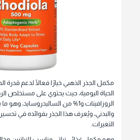
مكمل الجذر الذهبي خيارًا فعالًا لدعم قدر
الروزافينات و1% من الساليدروسايد، 
والبدني، ويُعرف هذا الجذر بفوائده في تحسين
التغيرات.
وهو مكمل غذائي نباتي مناسب للنباتيين وخالٍ م