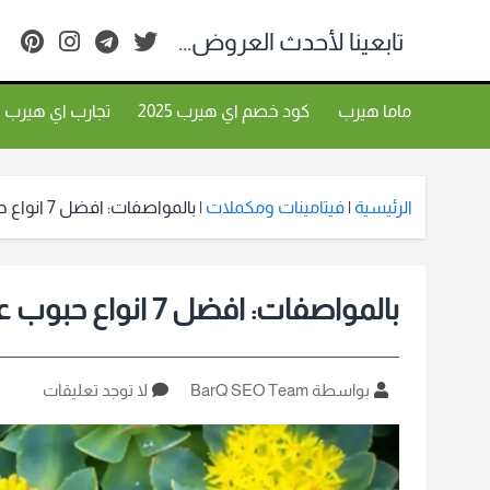
تابعينا لأحدث العروض...
ماما هيرب
كود خصم اي هيرب 2025
تجارب اي هيرب
الرئيسية
|
فيتامينات ومكملات
|
بالمواصفات: افضل 7 انواع حبوب عشبة الجذر الذهبي (الروديولا)
بالمواصفات: افضل 7 انواع حبوب عشبة الجذر الذهبي (الروديولا)
كاتب
على
بواسطة BarQ SEO Team
لا توجد تعليقات
المقالة
بالموا
افضل
7
انواع