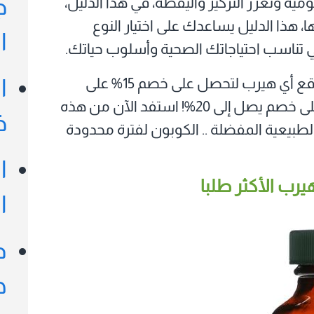
ج
ية وتعزز التركيز واليقظة، في هذا الدليل،
هذا الدليل يساعدك على اختيار النوع
ا
تي تناسب احتياجاتك الصحية وأسلوب حياتك.
من موقع أي هيرب لتحصل على خصم 15% على
ا
مشترياتك، وإذا كنت عميلاً جديداً، ستحصل على خصم يصل إلى 20%! استفد الآن من هذه
خ
لطبيعية المفضلة .. الكوبون لفترة محدودة
ا
رب الأكثر طلبا
ا
د
ه