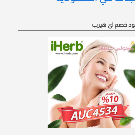
د خصم اي هيرب