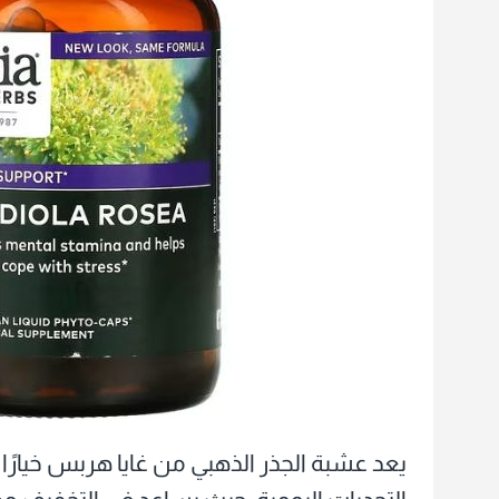
يعد عشبة الجذر الذهبي من غايا هربس خيارًا م