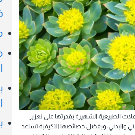
ف
م
ولا)
م
ا
ب
ا
ملات الطبيعية الشهيرة بقدرتها على تعزيز
ب
هني والبدني، وبفضل خصائصها التكيفية تساعد