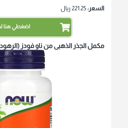
السعر:
221.25 ريال
اضغطي هنا لط
مكمل الجذر الذهبي من ناو فودز
(الرهودي