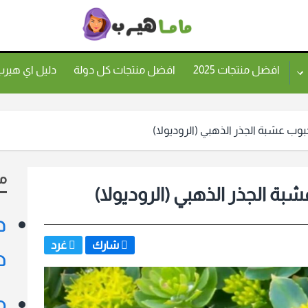
ماما
هيرب
افضل منتجات 2025
افضل منتجات كل دولة
دليل اي هير
م
د
شارك
غرد
ط
صفات:
م