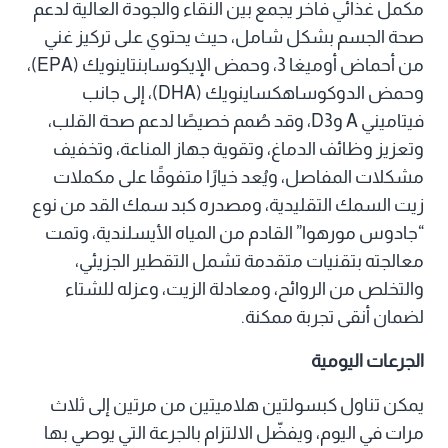
مكمل غذائي فاخر يجمع بين النقاء والجودة العالية لدعم
صحة الجسم بشكل شامل، حيث يحتوي على تركيز غني
من أحماض أوميغا 3، وحمض الإيكوسابنتاينويك (EPA)،
وحمض الدوكوساهكساينويك (DHA)، إلى جانب
فيتاميني A وD3، وقد صُمم خصيصًا لدعم صحة القلب،
وتعزيز وظائف الدماغ، وتقوية جهاز المناعة، وتخفيف
مشكلات المفاصل، ويُعد خيارًا متفوقًا على مكملات
زيت السمك التقليدية، ومصدره كبد سمك القد من نوع
“جادوس مورهوا” القادم من المياه الأيسلندية، وتمت
معالجته بتقنيات متقدمة تشمل التقطير الجزيئي،
والتخلص من الروائح، ومعادلة الزيت، وعزله للشتاء
لضمان أنقى تجربة ممكنة.
الجرعات اليومية
يمكن تناول كبسولتين هلاميتين من مرتين إلى ثلاث
مرات في اليوم، ويفضّل الالتزام بالجرعة التي يوصي بها