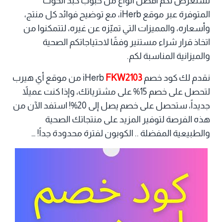
نستعرض لكم أفضل أنواع من حبوب كبد الحوت
المتوفرة عبر موقع iHerb، مع توضيح فوائد كل منتج،
وأسعاره، والمميزات التي تميّزه عن غيره، لتتمكنوا من
اتخاذ قرار شراء مستنير وفقًا لاحتياجاتكم الصحية
والميزانية المناسبة لكم.
نقدم لك كود خصم iHerb
FKW2103
من موقع أي هيرب
لتحصل على خصم 15% على مشترياتك، وإذا كنت عميلاً
جديداً، ستحصل على خصم يصل إلى 20%! استفد الآن من
هذه الفرصة لتوفير المزيد على منتجاتك الصحية
والطبيعية المفضلة .. الكوبون لفترة محدودة جداً! …