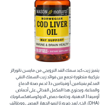
يتميز زيت كبد سمك القد النرويجي من مايسن ناتورالز
بتركيبة متطورة تجمع بين فوائد زيت السمك النقي
المدعّم بفيتامين أ وفيتامين د3 لدعم صحة الدماغ
والمناعة، ويحتوي هذا المكمل الغذائي على أحماض
أوميغا 3 الدهنية، وخاصة حمض الدوكوساهكسانويك
(DHA)، الذي يُعد ضروريًا لنمو الجهاز العصبي ووظائف