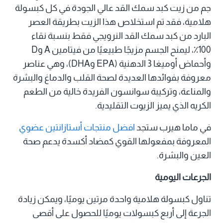
جم من زيت كبد سمك القد عالي الجودة في كل كبسولة
هلامية، فقد تم استخلاص هذا الزيت بطريقة العصر
البارد من كبد سمك القد النرويجي فقط بنسبة نقاء
100٪، ليمنح الجسم مزيجًا طبيعيًا من فيتامين A وD
وأحماض أوميغا 3 الدهنية (EPA وDHA)، وهي عناصر
معروفة بفوائدها العديدة لصحة القلب والدماغ والبشرة
والمناعة، وتركيبة سوانسون الفريدة خالية من الطعم
الكريه الذي يميز الزيوت التقليدية.
في ماما هيرب ستجد
افضل منتجات أستازانتين عضوي
المعروفة بمفعولها القوي كمضاد أكسدة يدعم صحة
العين والبشرة.
الجرعات اليومية
تناول كبسولة هلامية واحدة مرتين يوميًا، ويمكن زيادة
الجرعة إلى أربع كبسولات يوميًا للحصول على أقصى