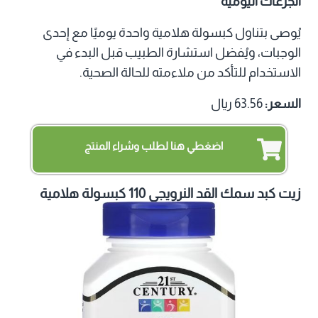
الجرعات اليومية
يُوصى بتناول كبسولة هلامية واحدة يوميًا مع إحدى
الوجبات، ويُفضل استشارة الطبيب قبل البدء في
الاستخدام للتأكد من ملاءمته للحالة الصحية.
السعر:
63.56 ريال
اضغطي هنا لطلب وشراء المنتج
زيت كبد سمك القد النرويجي 110 كبسولة هلامية