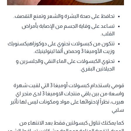
تحافظ على صحة البشرة والشعر وتمنع التقصف.
تساعد على وقاية الجسم من الإصابة بأمراض
القلب.
تتكون من كبسولات تحتوي على دوكوزاهيكسنويك
وزيت الأوميغا 3 وحمض ألفا لينولينيك.
تحتوي الكبسولات على الماء النقي والجلسرين و
الجيلاتين البقري.
قومي باستخدام كبسولات أوميغا 3 التي لقيت شهرة
واسعة من بين باقي منتجات الاوميغا 3 لدى متجر اي
هيرب، نظراً لإحتوائها على مواد ومكونات ليس لها تأثير
سلبي
كما يمكنك تناول كبسولتين فقط بعد الانتهاء من
الوجبة، لتقوية المناعة ومعالجة مشكلات تساقط الشعر