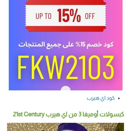
كود اي هيرب
كبسولات أوميغا 3 من اي هيرب 21st Century