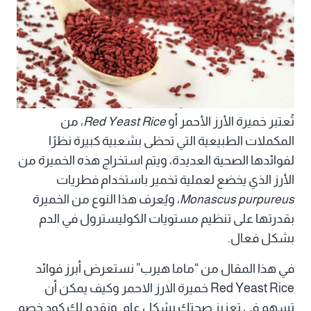
تُعتبر خميرة الأرز الأحمر أو
Red Yeast Rice
، من
المكملات الطبيعية التي تحظى بشعبية كبيرة نظرًا
لفوائدها الصحية العديدة، ويتم استخراج هذه الخميرة من
الأرز الذي يخضع لعملية تخمير باستخدام فطريات
Monascus purpureus
، ويُعرف هذا النوع من الخميرة
بقدرتها على تنظيم مستويات الكوليسترول في الدم
بشكل فعال.
في هذا المقال من “ماما هيرب” نستعرض أبرز فوائد
Red Yeast Rice خميرة الارز الاحمر وكيف يمكن أن
تسهم في تعزيز صحتك بشكل عام. ونقدم لك كود خصم