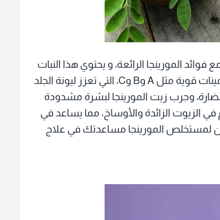
ائد المورينجا الرائعة، و يحتوي هذا النبات
على نسبة عالية من مضادات الأكسدة وفيتامينات قوية مثل A وB وC، التي تعزز ليونة الجلد
لضارة، وجرب زيت المورينجا لبشرة مشدودة
 في الزيوت الزائدة والأوساخ، مما يساعد في
ن لمستخلص المورينجا مساعدتك في علاج