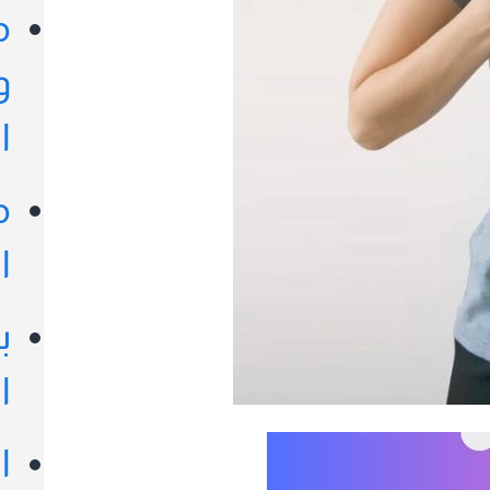
م
و
ا
م
ا
ب
ا
ا