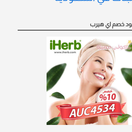
د خصم اي هيرب