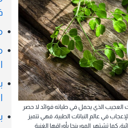
ف
م
م
ا
ب
ا
 العجيب الذي يحمل في طياته فوائد لا حصر
ب
 للإعجاب في عالم النباتات الطبية، فهي تتميز
 كما تشتهر المورينجا بأوراقها الغنية