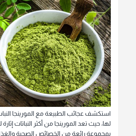
المورينجا
وطريقة
الاستخدام
الصحيحة
استكشف عجائب الطبيعة مع المورينجا النبات
لها، حيث تعد المورينجا من أكثر النباتات إثارة
بمجموعة رائعة من الخصائص الصحية والغذائية،