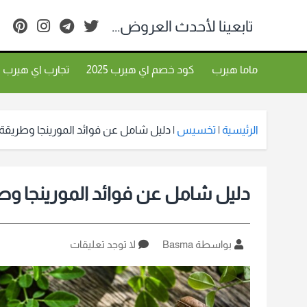
تابعينا لأحدث العروض...
ماما هيرب
كود خصم اي هيرب 2025
تجارب اي هيرب
الرئيسية
|
تخسيس
|
دليل شامل عن فوائد المورينجا وطريقة
دليل شامل عن فوائد المورينجا وط
كاتب
على
بواسطة Basma
لا توجد تعليقات
المقالة
دليل
شامل
عن
فوائد