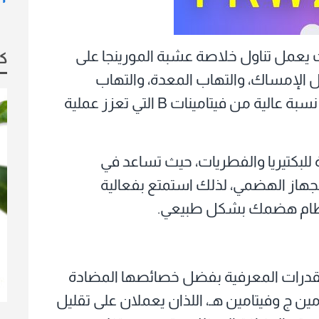
ث يعمل تناول خلاصة عشبة المورينجا على
كو
 الإمساك، والتهاب المعدة، والتهاب
القولون التقرحي، وذلك بفضل احتوائها على نسبة عالية من فيتامينات B التي تعزز عملية
 للبكتيريا والفطريات، حيث تساعد في
الجهاز الهضمي، لذلك استمتع بفعالية
نظام هضمك بشكل طبيعي.
والقدرات المعرفية بفضل خصائصها المضادة
مين ج وفيتامين هـ، اللذان يعملان على تقليل