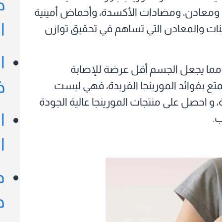
ج
ت، ومعادن، ومضادات الأكسدة، وأحماض أمينية
ا
ات والمعادن التي تساهم في تحقيق توازن
ا
عي، مما يجعل الجسم أقل عرضة للإصابة
خ
تع بفوائد المورينجا الفريدة، فهي ليست
، و احصل على منتجات المورينجا عالية الجودة
ا
ب.
ا
د
ه